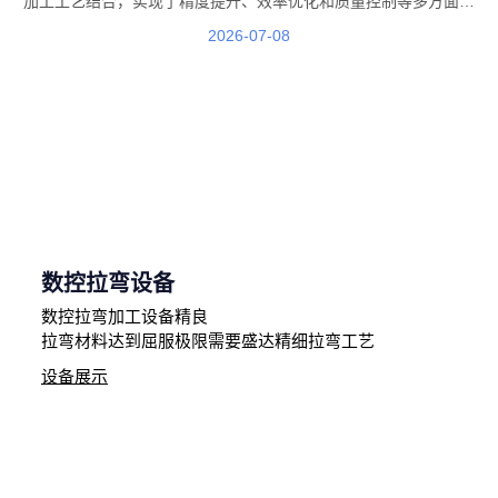
加工工艺结合，实现了精度提升、效率优化和质量控制等多方面优
势。在这一发展过程中，北京盛达拉弯厂积极结合行业需求，通过工
2026-07-08
艺优化、技术提升和生产管理升级，不断提高加工服务能力
数控拉弯设备
数控拉弯加工设备精良
拉弯材料达到屈服极限需要盛达精细拉弯工艺
设备展示