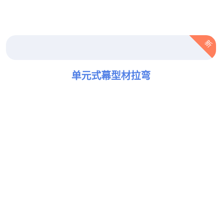
新
单元式幕型材拉弯