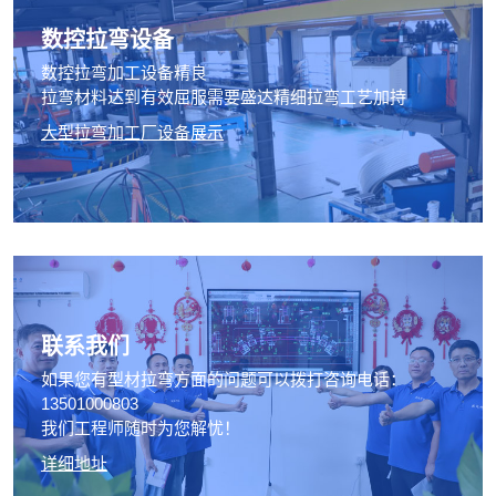
数控拉弯设备
数控拉弯加工设备精良
拉弯材料达到有效屈服需要盛达精细拉弯工艺加持
大型拉弯加工厂设备展示
联系我们
如果您有型材拉弯方面的问题可以拨打咨询电话：
13501000803
我们工程师随时为您解忧！
详细地址