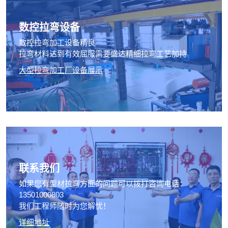
数控拉弯设备
数控拉弯加工设备精良
拉弯材料达到有效屈服需要盛达精细拉弯工艺加持
大型拉弯加工厂设备展示
联系我们
如果您有型材拉弯方面的问题可以拨打咨询电话：
13501000803
我们工程师随时为您解忧！
详细地址