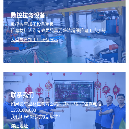
数控拉弯设备
数控拉弯加工设备精良
拉弯材料达到有效屈服需要盛达精细拉弯工艺加持
大型拉弯加工厂设备展示
联系我们
如果您有型材拉弯方面的问题可以拨打咨询电话：
13501000803
我们工程师随时为您解忧！
详细地址