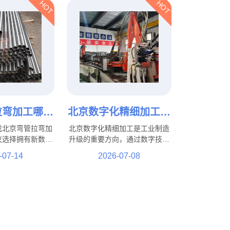
HOT
HOT
拉弯加工哪家
北京数字化精细加工有
不锈钢、铝
哪些优势？工业制造升
找北京弯管拉弯加
北京数字化精细加工是工业制造
管拉弯定制
级新模式！
议选择拥有新数控
升级的重要方向，通过数字技术
工工艺和丰富行业
与新加工工艺结合，实现了精度
-07-14
2026-07-08
家。北京盛达伟业
提升、效率优化和质量控制等多
不锈钢、铝管、方
方面优势。在这一发展过程中，
并可根据客户图
北京盛达拉弯厂积极结合行业需
际使用需求提供个
求，通过工艺优化、技术提升和
工服务。
生产管理升级，不断提高加工服
务能力