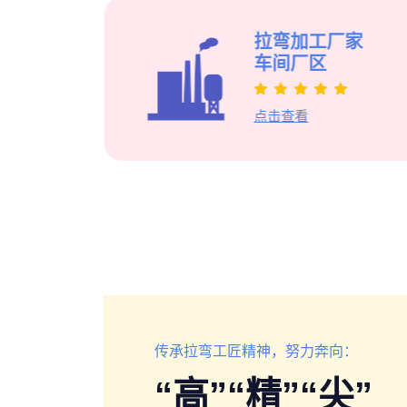
汽车防撞梁
特种车窗框拉弯件
拉弯加工厂家
装饰协会
车间厂区
钢结构委
厂家
点击查看
传承拉弯工匠精神，努力奔向：
“高”“精”“尖”