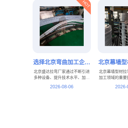
HOT
选择北京弯曲加工企业
北京幕墙型
的重要性与服务优势
升建筑造型
北京盛达拉弯厂家通过不断引进
北京幕墙型材拉
的重要
多种设备、提升技术水平、加强
加工领域的重要
人才培养，北京弯曲加工企业将
筑造型提供了可
2026-08-06
2026-
能够更好地满足市场需求，为制
建筑到公共设施
造业发展提供更加坚实的技术保
特色景观工程，
障。
能够帮助实现更
计效