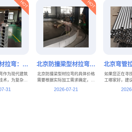
HOT
HOT
材拉弯：提
北京防撞梁型材拉弯多
北京弯管
与结构性能
少钱？影响加工价格的
好？支持
弯作为现代建筑
北京防撞梁型材拉弯的具体价格
如果您正在寻
加工工艺
因素都有哪些？
管、方
技术，为复杂建
需要根据实际加工需求确定，并
工哪家好，建
靠支持。从商业
不存在统一固定标准。影响加工
设备、成熟加
07-31
2026-07-21
2026
，从高端住宅到
费用的因素主要包括材料类型、
经验的专业厂
专业的拉弯加工
型材规格、弯曲难度、加工数
拉弯厂家支持
加丰富的建筑设
量、精度要求以及后续工艺等。
管拉弯定制，
果。
纸、样品及实
性化加