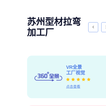
苏州型材拉弯
加工厂
新
获得型材
VR全景
管理体系
工厂视觉
点击查看