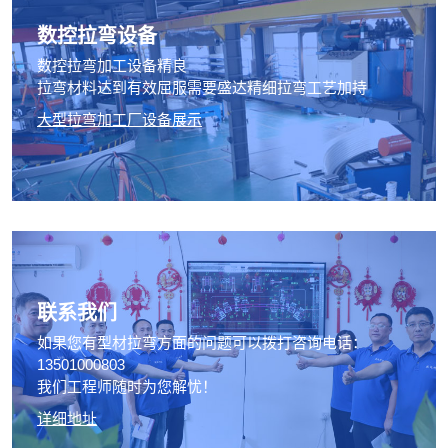
数控拉弯设备
数控拉弯加工设备精良
拉弯材料达到有效屈服需要盛达精细拉弯工艺加持
大型拉弯加工厂设备展示
联系我们
如果您有型材拉弯方面的问题可以拨打咨询电话：
13501000803
我们工程师随时为您解忧！
详细地址