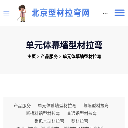
English
单元体幕墙型材拉弯
主页
>
产品服务
>
单元体幕墙型材拉弯
产品服务
单元体幕墙型材拉弯
幕墙型材拉弯
断桥料铝型材拉弯
普通铝型材拉弯
铝包木型材拉弯
钢材拉弯