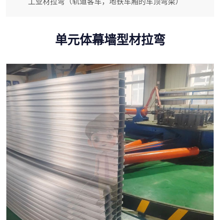
工业材拉弯（轨道客车，地铁车厢的车顶弯梁）
单元体幕墙型材拉弯