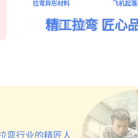
中国建筑装饰协会
拉弯异形材料
飞机起落
门窗幕墙钢结构委
员会推荐厂家
精工拉弯 匠心
精工拉弯 匠心
精工拉弯 匠心
精工拉弯 匠心
精工拉弯 匠心
精工拉弯 匠心
点击查看
拉弯行业的精匠人