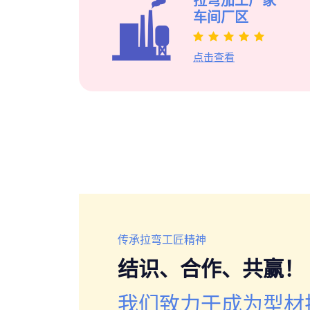
拉弯加工厂家
装饰协会
篷房弧形梁拉弯
单元式幕型材拉弯
车间厂区
钢结构委
厂家
点击查看
传承拉弯工匠精神
结识、合作、共赢！
我们致力于成为型材