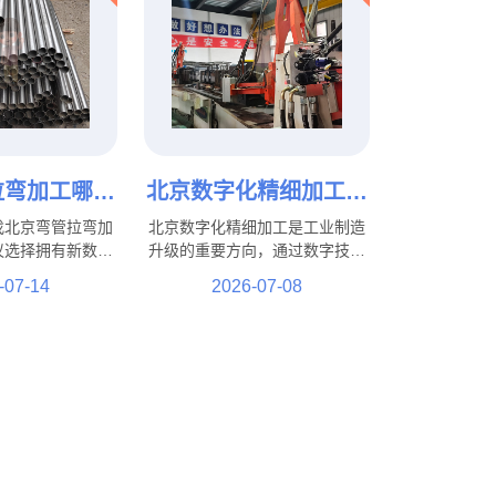
拉弯加工哪家
北京数字化精细加工有
不锈钢、铝
哪些优势？工业制造升
找北京弯管拉弯加
北京数字化精细加工是工业制造
管拉弯定制
级新模式！
议选择拥有新数控
升级的重要方向，通过数字技术
工工艺和丰富行业
与新加工工艺结合，实现了精度
-07-14
2026-07-08
家。北京盛达伟业
提升、效率优化和质量控制等多
不锈钢、铝管、方
方面优势。在这一发展过程中，
并可根据客户图
北京盛达拉弯厂积极结合行业需
际使用需求提供个
求，通过工艺优化、技术提升和
工服务。
生产管理升级，不断提高加工服
务能力