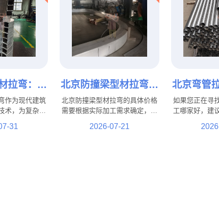
材拉弯：提
北京防撞梁型材拉弯多
北京弯管
与结构性能
少钱？影响加工价格的
好？支持
弯作为现代建筑
北京防撞梁型材拉弯的具体价格
如果您正在寻
加工工艺
因素都有哪些？
管、方
技术，为复杂建
需要根据实际加工需求确定，并
工哪家好，建
靠支持。从商业
不存在统一固定标准。影响加工
设备、成熟加
07-31
2026-07-21
2026
，从高端住宅到
费用的因素主要包括材料类型、
经验的专业厂
专业的拉弯加工
型材规格、弯曲难度、加工数
拉弯厂家支持
加丰富的建筑设
量、精度要求以及后续工艺等。
管拉弯定制，
果。
纸、样品及实
性化加