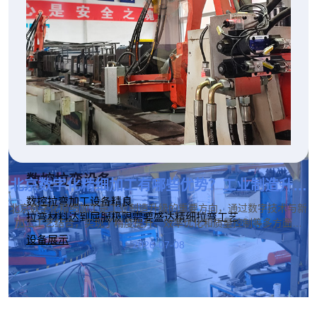
北京弯管拉弯加工哪家好？支持不锈钢、铝管、
方管拉弯定制
如果您正在寻找北京弯管拉弯加工哪家好，建议选择拥有新数控设
备、成熟加工工艺和丰富行业经验的专业厂家。北京盛达伟业拉弯厂
家支持不锈钢、铝管、方管拉弯定制，并可根据客户图纸、样品及实
2026-07-14
际使用需求提供个性化加工服务。
数控拉弯设备
北京数字化精细加工有哪些优势？工业制造升级
新模式！
数控拉弯加工设备精良
北京数字化精细加工是工业制造升级的重要方向，通过数字技术与新
拉弯材料达到屈服极限需要盛达精细拉弯工艺
加工工艺结合，实现了精度提升、效率优化和质量控制等多方面优
势。在这一发展过程中，北京盛达拉弯厂积极结合行业需求，通过工
设备展示
2026-07-08
艺优化、技术提升和生产管理升级，不断提高加工服务能力