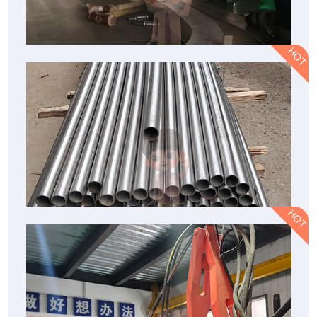
北京幕墙型材拉弯：提升建筑造型与结构性能的
重要加工工艺
北京幕墙型材拉弯作为现代建筑加工领域的重要技术，为复杂建筑造
HOT
型提供了可靠支持。从商业建筑到公共设施，从高端住宅到特色景观
工程，专业的拉弯加工能够帮助实现更加丰富的建筑设计效果。
2026-07-31
北京防撞梁型材拉弯多少钱？影响加工价格的因
素都有哪些？
北京防撞梁型材拉弯的具体价格需要根据实际加工需求确定，并不存
HOT
在统一固定标准。影响加工费用的因素主要包括材料类型、型材规
格、弯曲难度、加工数量、精度要求以及后续工艺等。
2026-07-21