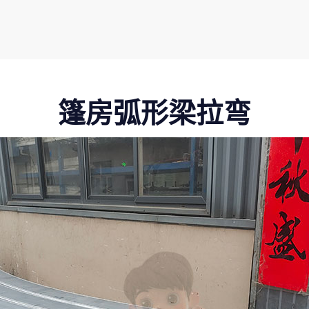
篷房弧形梁拉弯