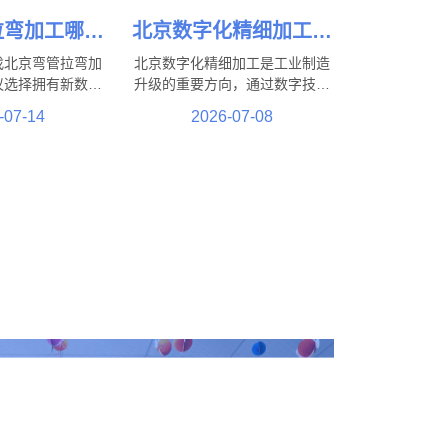
拉弯加工哪家
北京数字化精细加工有
不锈钢、铝
哪些优势？工业制造升
找北京弯管拉弯加
北京数字化精细加工是工业制造
管拉弯定制
级新模式！
议选择拥有新数控
升级的重要方向，通过数字技术
工工艺和丰富行业
与新加工工艺结合，实现了精度
-07-14
2026-07-08
家。北京盛达伟业
提升、效率优化和质量控制等多
不锈钢、铝管、方
方面优势。在这一发展过程中，
并可根据客户图
北京盛达拉弯厂积极结合行业需
际使用需求提供个
求，通过工艺优化、技术提升和
工服务。
生产管理升级，不断提高加工服
务能力