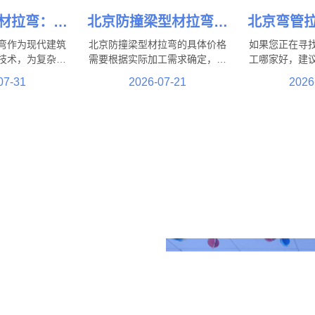
材拉弯：提
北京防撞梁型材拉弯多
北京弯管
与结构性能
少钱？影响加工价格的
好？支持
弯作为现代建筑
北京防撞梁型材拉弯的具体价格
如果您正在寻
加工工艺
因素都有哪些？
管、方
技术，为复杂建
需要根据实际加工需求确定，并
工哪家好，建
靠支持。从商业
不存在统一固定标准。影响加工
设备、成熟加
07-31
2026-07-21
2026
，从高端住宅到
费用的因素主要包括材料类型、
经验的专业厂
专业的拉弯加工
型材规格、弯曲难度、加工数
拉弯厂家支持
加丰富的建筑设
量、精度要求以及后续工艺等。
管拉弯定制，
果。
纸、样品及实
性化加