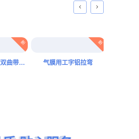
新
新
双曲带扭
气膜用工字铝拉弯
汽车框架
2012年获得型材
拉弯质量管理体系
认证
点击查看
中国建筑装饰协会