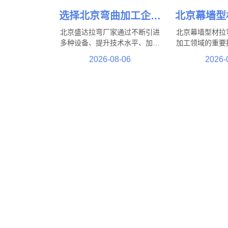
选择北京弯曲加工企业
北京幕墙型
的重要性与服务优势
升建筑造型
北京盛达拉弯厂家通过不断引进
北京幕墙型材拉
的重要
多种设备、提升技术水平、加强
加工领域的重要
人才培养，北京弯曲加工企业将
筑造型提供了可
2026-08-06
2026-
能够更好地满足市场需求，为制
建筑到公共设施
造业发展提供更加坚实的技术保
特色景观工程，
障。
能够帮助实现更
计效