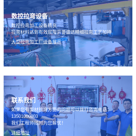
数控拉弯设备
数控拉弯加工设备精良
拉弯材料达到有效屈服需要盛达精细拉弯工艺加持
大型拉弯加工厂设备展示
联系我们
如果您有型材拉弯方面的问题可以拨打咨询电话：
13501000803
我们工程师随时为您解忧！
详细地址