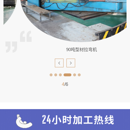
90吨型材拉弯机
4
/6