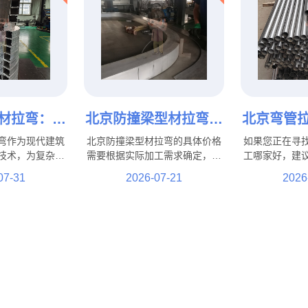
材拉弯：提
北京防撞梁型材拉弯多
北京弯管
与结构性能
少钱？影响加工价格的
好？支持
弯作为现代建筑
北京防撞梁型材拉弯的具体价格
如果您正在寻
加工工艺
因素都有哪些？
管、方
技术，为复杂建
需要根据实际加工需求确定，并
工哪家好，建
靠支持。从商业
不存在统一固定标准。影响加工
设备、成熟加
07-31
2026-07-21
2026
，从高端住宅到
费用的因素主要包括材料类型、
经验的专业厂
专业的拉弯加工
型材规格、弯曲难度、加工数
拉弯厂家支持
加丰富的建筑设
量、精度要求以及后续工艺等。
管拉弯定制，
果。
纸、样品及实
性化加