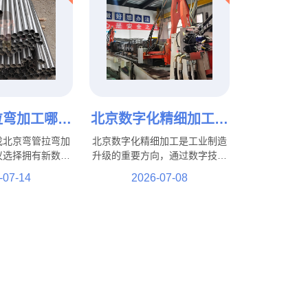
拉弯加工哪家
北京数字化精细加工有
不锈钢、铝
哪些优势？工业制造升
找北京弯管拉弯加
北京数字化精细加工是工业制造
管拉弯定制
级新模式！
议选择拥有新数控
升级的重要方向，通过数字技术
工工艺和丰富行业
与新加工工艺结合，实现了精度
-07-14
2026-07-08
家。北京盛达伟业
提升、效率优化和质量控制等多
不锈钢、铝管、方
方面优势。在这一发展过程中，
并可根据客户图
北京盛达拉弯厂积极结合行业需
际使用需求提供个
求，通过工艺优化、技术提升和
工服务。
生产管理升级，不断提高加工服
务能力