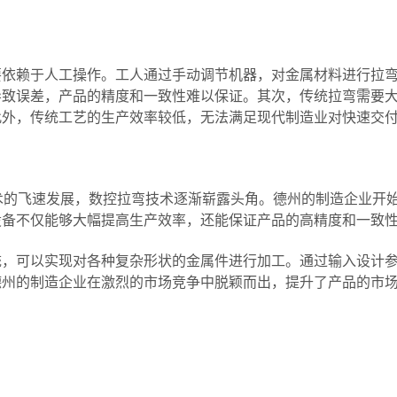
要依赖于人工操作。工人通过手动调节机器，对金属材料进行拉
导致误差，产品的精度和一致性难以保证。其次，传统拉弯需要
此外，传统工艺的生产效率较低，无法满足现代制造业对快速交
术的飞速发展，数控拉弯技术逐渐崭露头角。德州的制造企业开
设备不仅能够大幅提高生产效率，还能保证产品的高精度和一致
统，可以实现对各种复杂形状的金属件进行加工。通过输入设计
德州的制造企业在激烈的市场竞争中脱颖而出，提升了产品的市