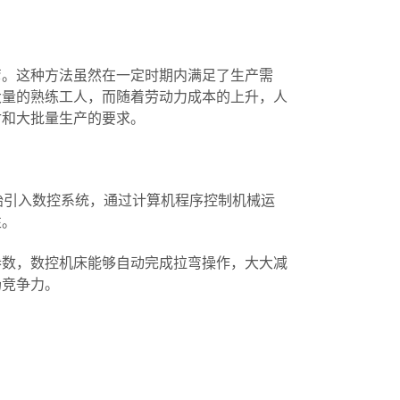
弯。这种方法虽然在一定时期内满足了生产需
大量的熟练工人，而随着劳动力成本的上升，人
付和大批量生产的要求。
始引入数控系统，通过计算机程序控制机械运
性。
参数，数控机床能够自动完成拉弯操作，大大减
场竞争力。