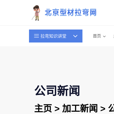
首页
拉弯知识讲堂
公司新闻
主页
>
加工新闻
>