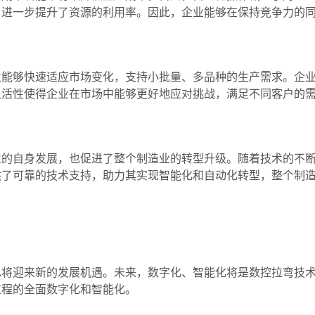
，进一步提升了资源的利用率。因此，企业能够在保持竞争力的
业能够快速适应市场变化，支持小批量、多品种的生产需求。企
灵活性使得企业在市场中能够更好地应对挑战，满足不同客户的
业的自身发展，也促进了整个制造业的转型升级。随着技术的不
供了可靠的技术支持，助力其实现智能化和自动化转型，整个制
也将迎来新的发展机遇。未来，数字化、智能化将是数控拉弯技
过程的全面数字化和智能化。