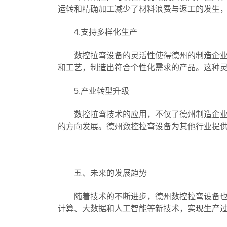
运转和精确加工减少了材料浪费与返工的发生
4.支持多样化生产
数控拉弯设备的灵活性使得德州的制造企
和工艺，制造出符合个性化需求的产品。这种
5.产业转型升级
数控拉弯技术的应用，不仅了德州制造企
的方向发展。德州数控拉弯设备为其他行业提
五、未来的发展趋势
随着技术的不断进步，德州数控拉弯设备
计算、大数据和人工智能等新技术，实现生产