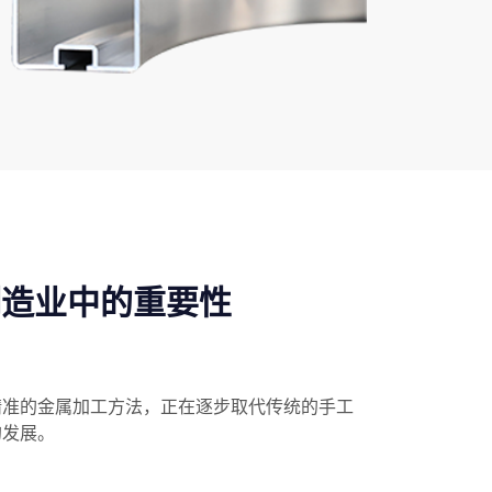
制造业中的重要性
精准的金属加工方法，正在逐步取代传统的手工
的发展。