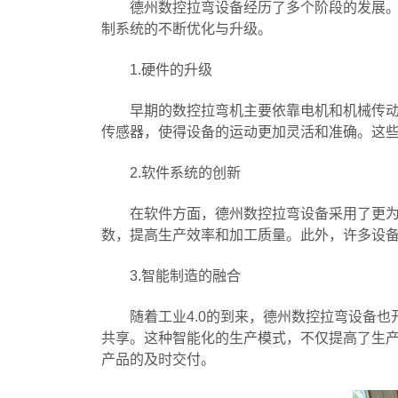
德州数控拉弯设备经历了多个阶段的发展
制系统的不断优化与升级。
1.硬件的升级
早期的数控拉弯机主要依靠电机和机械传
传感器，使得设备的运动更加灵活和准确。这
2.软件系统的创新
在软件方面，德州数控拉弯设备采用了更
数，提高生产效率和加工质量。此外，许多设
3.智能制造的融合
随着工业4.0的到来，德州数控拉弯设备
共享。这种智能化的生产模式，不仅提高了生
产品的及时交付。