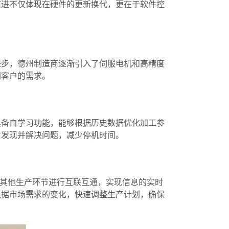
演进不仅体现在硬件的更新换代，更在于软件控
进步，德州制造商逐渐引入了伺服电机和高精度
同客户的需求。
具备自学习功能，能够根据历史数据优化加工参
时发现并解决问题，减少停机时间。
与其他生产环节进行互联互通，实现信息的实时
根据市场需求的变化，快速调整生产计划，确保