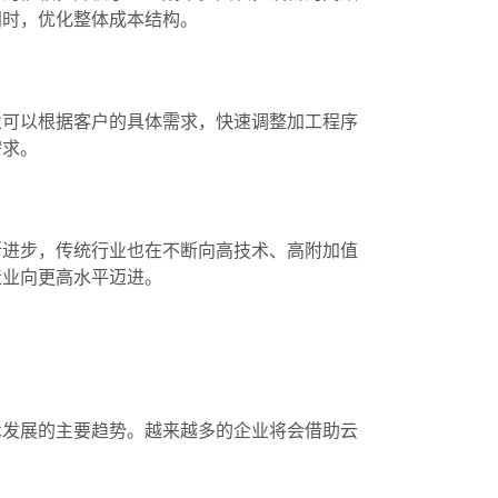
同时，优化整体成本结构。
业可以根据客户的具体需求，快速调整加工程序
需求。
断进步，传统行业也在不断向高技术、高附加值
造业向更高水平迈进。
术发展的主要趋势。越来越多的企业将会借助云