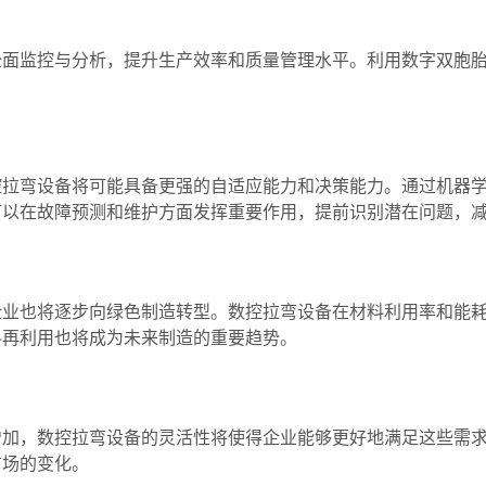
全面监控与分析，提升生产效率和质量管理水平。利用数字双胞
控拉弯设备将可能具备更强的自适应能力和决策能力。通过机器
可以在故障预测和维护方面发挥重要作用，提前识别潜在问题，
企业也将逐步向绿色制造转型。数控拉弯设备在材料利用率和能
料再利用也将成为未来制造的重要趋势。
增加，数控拉弯设备的灵活性将使得企业能够更好地满足这些需
市场的变化。