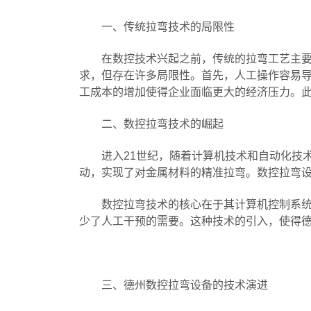
一、传统拉弯技术的局限性
在数控技术兴起之前，传统的拉弯工艺主
求，但存在许多局限性。首先，人工操作容易
工成本的增加使得企业面临更大的经济压力。
二、数控拉弯技术的崛起
进入21世纪，随着计算机技术和自动化技
动，实现了对金属材料的精准拉弯。数控拉弯
数控拉弯技术的核心在于其计算机控制系
少了人工干预的需要。这种技术的引入，使得
三、德州数控拉弯设备的技术演进