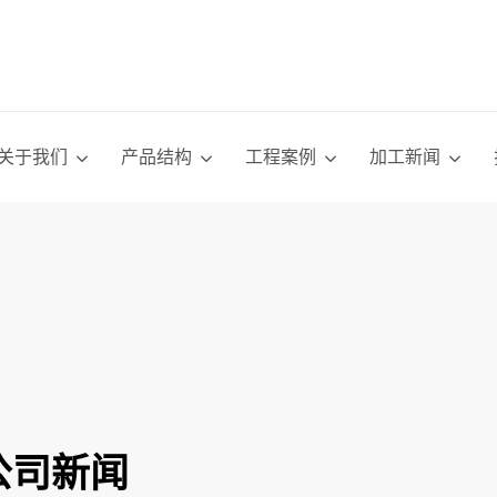
关于我们
产品结构
工程案例
加工新闻
公司新闻